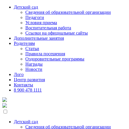
Skip
Детский сад
to
Сведения об образовательной организации
the
Педагоги
content
Условия приема
Воспитательная работа
Ссылки на официальные сайты
Дополнительные занятия
Родителям
Статьи
Правила посещения
Оздоровительные программы
Награды
Новости
Лого
Центр развития
Контакты
8 900 478 1111
Детский сад
Сведения об образовательной организации