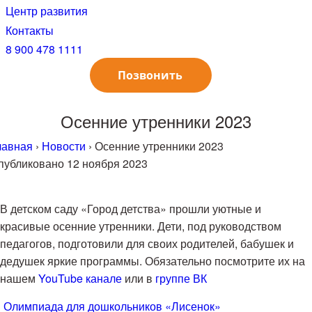
Центр развития
Контакты
8 900 478 1111
Позвонить
Осенние утренники 2023
лавная
›
Новости
› Осенние утренники 2023
публиковано
12 ноября 2023
авигация
В детском саду «Город детства» прошли уютные и
о
красивые осенние утренники. Дети, под руководством
аписям
педагогов, подготовили для своих родителей, бабушек и
дедушек яркие программы. Обязательно посмотрите их на
нашем
YouTube канале
или в
группе ВК
←
Олимпиада для дошкольников «Лисенок»