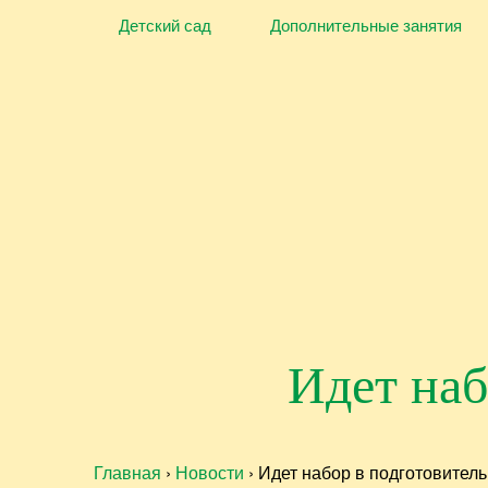
Skip
Детский сад
Дополнительные занятия
to
the
content
Идет наб
Главная
›
Новости
› Идет набор в подготовител